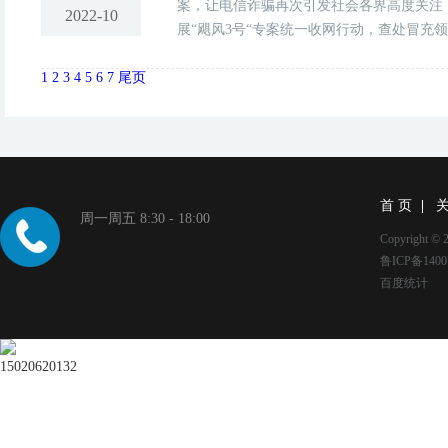
案，让电信诈骗再次引发社会各界高度关注
2022-10
展“飓风3号“专案统一收网行动，查处冒充领
1
2
3
4
5
6
7
尾页
首 页
周一周五 8:30 - 18:00
Copyright
鲁ICP备1400
百度统计
15020620132