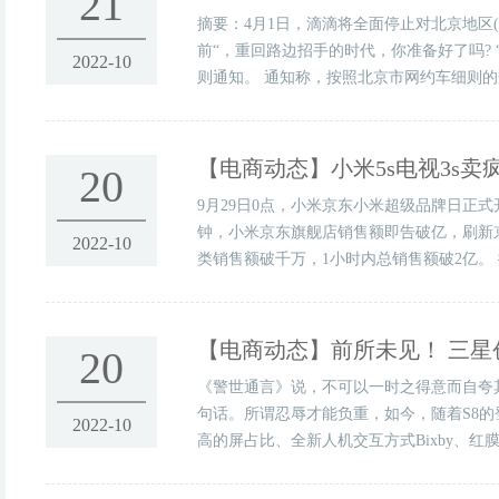
21
摘要：4月1日，滴滴将全面停止对北京地区
前“，重回路边招手的时代，你准备好了吗? 
2022-10
则通知。 通知称，按照北京市网约车细则的规
【电商动态】
小米5s电视3s
20
9月29日0点，小米京东小米超级品牌日正式开
钟，小米京东旗舰店销售额即告破亿，刷新京
2022-10
类销售额破千万，1小时内总销售额破2亿。 
【电商动态】
前所未见！ 三
20
《警世通言》说，不可以一时之得意而自夸
句话。所谓忍辱才能负重，如今，随着S8的登
2022-10
高的屏占比、全新人机交互方式Bixby、